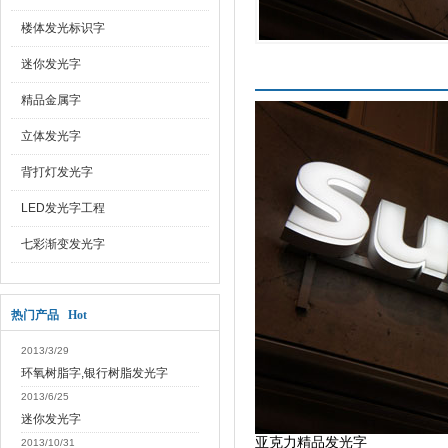
楼体发光标识字
迷你发光字
产品介绍
精品金属字
立体发光字
背打灯发光字
LED发光字工程
七彩渐变发光字
热门产品 Hot
2013/3/29
环氧树脂字,银行树脂发光字
2013/6/25
迷你发光字
亚克力精品发光字
2013/10/31