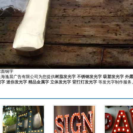
球面铜字
上海逸晨广告有限公司为您提供
树脂发光字
不锈钢发光字
吸塑发光字
外
识字
迷你发光字
精品金属字
立体发光字
背打灯发光字
等发光字制作服务。咨
更多产品