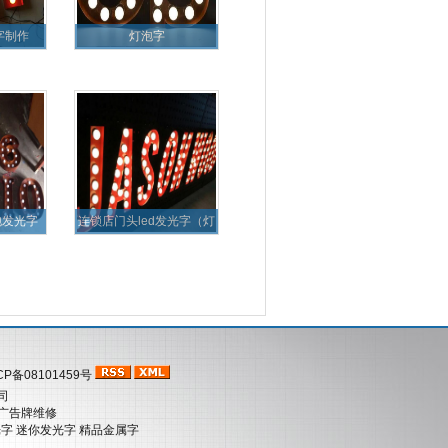
字制作
灯泡字
泡发光字
连锁店门头led发光字（灯
泡
 沪ICP备08101459号
司
外广告牌维修
光字
迷你发光字
精品金属字