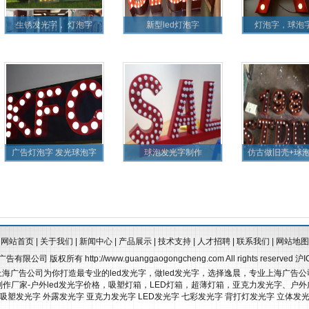
生锈发光字， 灯泡字
新型led灯泡字
灯泡字，球泡
广告灯泡字 发光球泡字
球泡发光字制作
仿古做旧壳+球
网站首页
|
关于我们
|
新闻中心
|
产品展示
|
技术支持
|
人才招聘
|
联系我们
|
网站地图
上海逸晨广告有限公司 版权所有
http://www.guanggaogongcheng.com
All rights reserved
上海广告公司为你打造最专业的led发光字，做led发光字，选择逸晨，专业上海广告公
作厂家-户外led发光字价格，吸塑灯箱，LED灯箱，超薄灯箱，亚克力发光字、户
吸塑发光字
外露发光字
亚克力发光字
LED发光字
七彩发光字
背打灯发光字
立体发